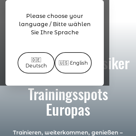
Skip
Men
to
search
Please choose your
main
language / Bitte wählen
content
Sie Ihre Sprache
Gardasee:
Traumhafter Klassiker
🇩🇪
🇺🇸 English
Deutsch
unter den
Trainingsspots
Europas
Trainieren, weiterkommen, genießen –