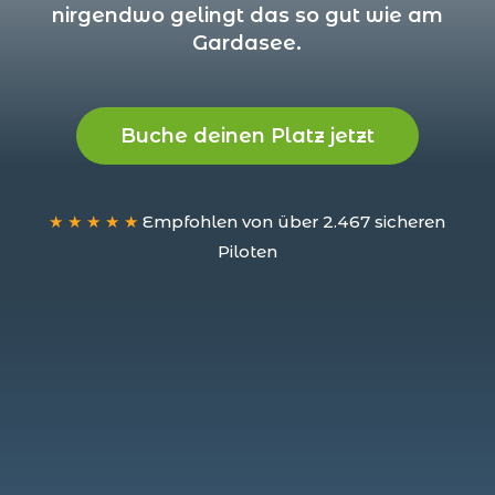
nirgendwo gelingt das so gut wie am
Gardasee.
Buche deinen Platz jetzt
★ ★ ★ ★ ★
Empfohlen von über 2.467 sicheren
Piloten